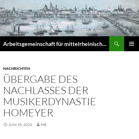
Zum
Inhalt
springen
Suchen
Arbeitsgemeinschaft für mittelrheinische Musikgeschichte e.V. – Musikgeschichte am Mittelrhein (MuGeMiR)
PRIMÄR
MENÜ
NACHRICHTEN
ÜBERGABE DES
NACHLASSES DER
MUSIKERDYNASTIE
HOMEYER
JUNI 18, 2024
MB