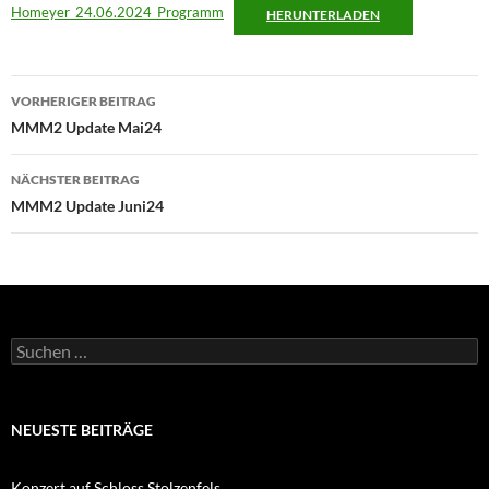
Homeyer_24.06.2024_Programm
HERUNTERLADEN
Beitragsnavigation
VORHERIGER BEITRAG
MMM2 Update Mai24
NÄCHSTER BEITRAG
MMM2 Update Juni24
Suchen
nach:
NEUESTE BEITRÄGE
Konzert auf Schloss Stolzenfels