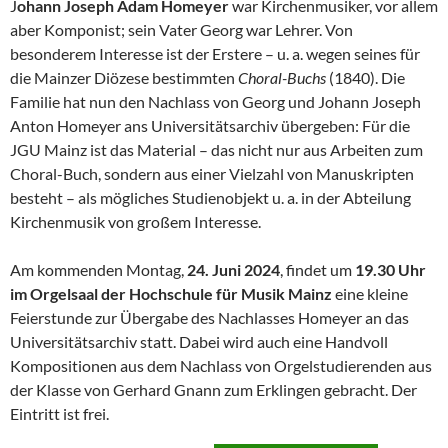
J
ohann Joseph Adam Homeyer
war Kirchenmusiker, vor allem
aber Komponist; sein Vater Georg war Lehrer. Von
besonderem Interesse ist der Erstere – u. a. wegen seines für
die Mainzer Diözese bestimmten
Choral-Buchs
(1840). Die
Familie hat nun den Nachlass von Georg und Johann Joseph
Anton Homeyer ans Universitätsarchiv übergeben: Für die
JGU Mainz ist das Material – das nicht nur aus Arbeiten zum
Choral-Buch, sondern aus einer Vielzahl von Manuskripten
besteht – als mögliches Studienobjekt u. a. in der Abteilung
Kirchenmusik von großem Interesse.
Am kommenden Montag,
24. Juni 2024
, findet um
19.30 Uhr
im Orgelsaal der Hochschule für Musik Mainz
eine kleine
Feierstunde zur Übergabe des Nachlasses Homeyer an das
Universitätsarchiv statt. Dabei wird auch eine Handvoll
Kompositionen aus dem Nachlass von Orgelstudierenden aus
der Klasse von Gerhard Gnann zum Erklingen gebracht. Der
Eintritt ist frei.