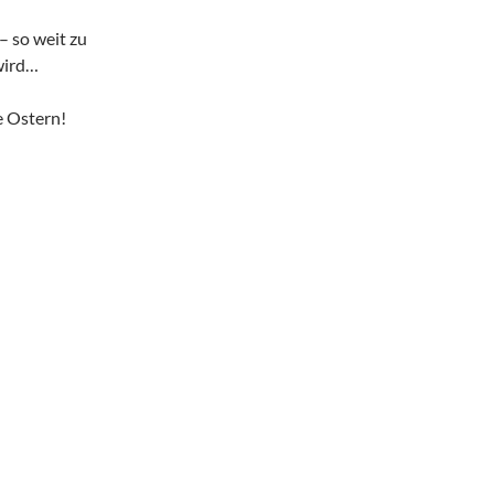
– so weit zu
 wird…
e Ostern!