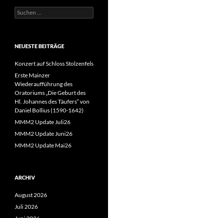
Suchen
nach:
NEUESTE BEITRÄGE
Konzert auf Schloss Stolzenfels
Erste Mainzer
Wiederaufführung des
Oratoriums „Die Geburt des
Hl. Johannes des Täufers“ von
Daniel Bollius (1590-1642)
MMM2 Update Juli26
MMM2 Update Juni26
MMM2 Update Mai26
ARCHIV
August 2026
Juli 2026