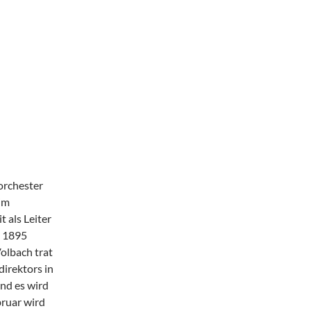
orchester
im
 als Leiter
z 1895
Volbach trat
irektors in
und es wird
bruar wird