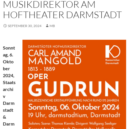
MUSIKDIREKTOR AM
HOFTHEATER DARMSTADT
SEPTEMBER 30, 2024
MB
Sonnt
ag, 6.
Okto
ber
2024,
Staats
archi
v
Darm
stadt
&
Darm