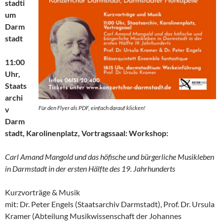
stadti
um
Darm
stadt
11:00
Uhr,
Staats
archi
Für den Flyer als PDF, einfach darauf klicken!
v
Darm
stadt, Karolinenplatz, Vortragssaal: Workshop:
Carl Amand Mangold und das höfische und bürgerliche Musikleben
in Darmstadt in der ersten Hälfte des 19. Jahrhunderts
Kurzvorträge & Musik
mit: Dr. Peter Engels (Staatsarchiv Darmstadt), Prof. Dr. Ursula
Kramer (Abteilung Musikwissenschaft der Johannes