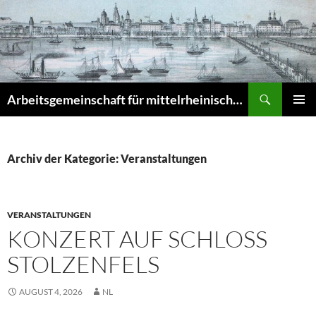
Zum
Inhalt
springen
Suchen
Arbeitsgemeinschaft für mittelrheinische Musikgeschichte e.V. – Musikgeschichte am Mittelrhein (MuGeMiR)
PRIMÄR
MENÜ
Archiv der Kategorie: Veranstaltungen
VERANSTALTUNGEN
KONZERT AUF SCHLOSS
STOLZENFELS
AUGUST 4, 2026
NL