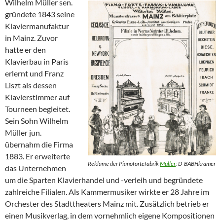
Wilhelm Müller sen.
gründete 1843 seine
Klaviermanufaktur
in Mainz. Zuvor
hatte er den
Klavierbau in Paris
erlernt und Franz
Liszt als dessen
Klavierstimmer auf
Tourneen begleitet.
Sein Sohn Wilhelm
Müller jun.
übernahm die Firma
1883. Er erweiterte
Reklame der Pianofortefabrik
Müller
; D-BABHkrämer
das Unternehmen
um die Sparten Klavierhandel und -verleih und begründete
zahlreiche Filialen. Als Kammermusiker wirkte er 28 Jahre im
Orchester des Stadttheaters Mainz mit. Zusätzlich betrieb er
einen Musikverlag, in dem vornehmlich eigene Kompositionen