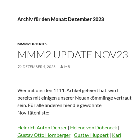
Archiv für den Monat: Dezember 2023
MMM2 UPDATES
MMM2 UPDATE NOV23
DEZEMBER 4, 2023
MB
Wer mit uns den 1111. Artikel gefeiert hat, wird
bereits mit einigen unserer Neuankömmlinge vertraut
sein. Für alle anderen hier die gewohnte
Novitätenliste:
Heinrich Anton Denzer
|
Helene von Dobeneck
|
Gustav Otto Hornberger
|
Gustav Huppert
|
Karl