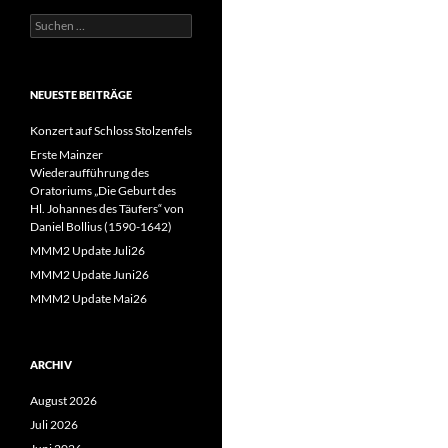
Suchen
nach:
NEUESTE BEITRÄGE
Konzert auf Schloss Stolzenfels
Erste Mainzer
Wiederaufführung des
Oratoriums „Die Geburt des
Hl. Johannes des Täufers“ von
Daniel Bollius (1590-1642)
MMM2 Update Juli26
MMM2 Update Juni26
MMM2 Update Mai26
ARCHIV
August 2026
Juli 2026