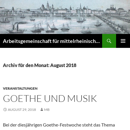
Zum
Inhalt
springen
Suchen
Arbeitsgemeinschaft für mittelrheinische Musikgeschichte e.V. – Musikgeschichte am Mittelrhein (MuGeMiR)
PRIMÄR
MENÜ
Archiv für den Monat: August 2018
VERANSTALTUNGEN
GOETHE UND MUSIK
AUGUST 29, 2018
MB
Bei der diesjährigen Goethe-Festwoche steht das Thema