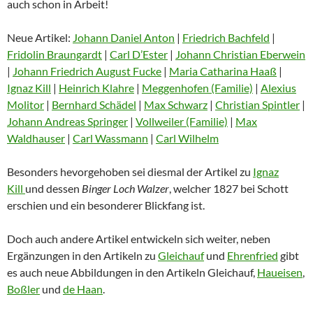
auch schon in Arbeit!
Neue Artikel:
Johann Daniel Anton
|
Friedrich Bachfeld
|
Fridolin Braungardt
|
Carl D’Ester
|
Johann Christian Eberwein
|
Johann Friedrich August Fucke
|
Maria Catharina Haaß
|
Ignaz Kill
|
Heinrich Klahre
|
Meggenhofen (Familie)
|
Alexius
Molitor
|
Bernhard Schädel
|
Max Schwarz
|
Christian Spintler
|
Johann Andreas Springer
|
Vollweiler (Familie)
|
Max
Waldhauser
|
Carl Wassmann
|
Carl Wilhelm
Besonders hevorgehoben sei diesmal der Artikel zu
Ignaz
Kill
und dessen
Binger Loch Walzer
, welcher 1827 bei Schott
erschien und ein besonderer Blickfang ist.
Doch auch andere Artikel entwickeln sich weiter, neben
Ergänzungen in den Artikeln zu
Gleichauf
und
Ehrenfried
gibt
es auch neue Abbildungen in den Artikeln Gleichauf,
Haueisen
,
Boßler
und
de Haan
.