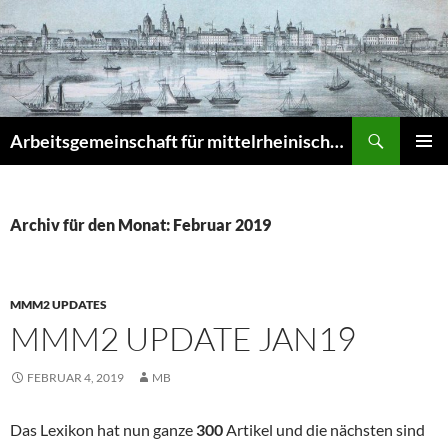
Zum
Inhalt
springen
Suchen
Arbeitsgemeinschaft für mittelrheinische Musikgeschichte e.V. – Musikgeschichte am Mittelrhein (MuGeMiR)
PRIMÄR
MENÜ
Archiv für den Monat: Februar 2019
MMM2 UPDATES
MMM2 UPDATE JAN19
FEBRUAR 4, 2019
MB
Das Lexikon hat nun ganze
300
Artikel und die nächsten sind