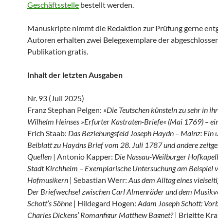
Geschäftsstelle
bestellt werden.
Manuskripte nimmt die Redaktion zur Prüfung gerne ent
Autoren erhalten zwei Belegexemplare der abgeschlosse
Publikation gratis.
Inhalt der letzten Ausgaben
Nr. 93 (Juli 2025)
Franz Stephan Pelgen:
»Die Teutschen künsteln zu sehr in ih
Wilhelm Heinses »Erfurter Kastraten-Briefe« (Mai 1769) – e
Erich Staab:
Das Beziehungsfeld Joseph Haydn – Mainz: Ein 
Beiblatt zu Haydns Brief vom 28. Juli 1787 und andere zeitg
Quellen
| Antonio Kapper:
Die Nassau-Weilburger Hofkapelle
Stadt Kirchheim – Exemplarische Untersuchung am Beispiel v
Hofmusikern
| Sebastian Werr:
Aus dem Alltag eines vielseit
Der Briefwechsel zwischen Carl Almenräder und dem Musikve
Schott’s Söhne
| Hildegard Hogen:
Adam Joseph Schott: Vorb
Charles Dickens’ Romanfigur Matthew Bagnet?
| Brigitte Kr