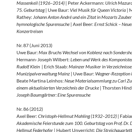
Massenkeil (1926–2014)
| Peter Ackermann:
Ulrich Mazur
75. Geburtstag
| Uwe Baur:
Viel Musik für Queen Victoria
| 
Rathey:
Johann Anton André und ein Zitat in Mozarts Zauberf
hymnologische Spurensuche
| Axel Beer:
Ernst Schick – Neue
Konzertreisen
Nr. 87 (Juni 2013)
Uwe Baur:
Max Bruchs Wechsel von Koblenz nach Sondersh
Hermann-Joseph Wilbert:
Leben und Werk des Komponiste
Rudolf Klein
| Erich Staab:
Mainzer Musiker in Verzeichnisse
Munizipalverwaltung Mainz
| Uwe Baur:
Wagner-Rezeption 
Beate Martina Leinhos:
Neue Materialsammlung zu Carl Zul
einem aktualisierten Verzeichnis der Drucke
| Thorsten Hind
Joseph Baumgärtner: Eine Spurensuche
Nr. 86 (2012)
Axel Beer:
Christoph-Hellmut Mahling (1932–2012)
| Fabia
Akademische Feierstunde zum 100. Geburtstag von Prof. Dr. Dr
Hellmut Federhofer
| Hubert Unverricht:
Die Streichquartet