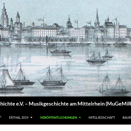
chichte e.V. – Musikgeschichte am Mittelrhein (MuGeMiR
²
ERTHAL 2019
VERÖFFENTLICHUNGEN
MITGLIEDSCHAFT
BAUR