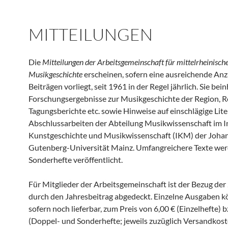
MITTEILUNGEN
Die
Mitteilungen der Arbeitsgemeinschaft für mittelrheinisch
Musikgeschichte
erscheinen, sofern eine ausreichende Anz
Beiträgen vorliegt, seit 1961 in der Regel jährlich. Sie bei
Forschungsergebnisse zur Musikgeschichte der Region, R
Tagungsberichte etc. sowie Hinweise auf einschlägige Lit
Abschlussarbeiten der Abteilung Musikwissenschaft im In
Kunstgeschichte und Musikwissenschaft (IKM) der Joha
Gutenberg-Universität Mainz. Umfangreichere Texte wer
Sonderhefte veröffentlicht.
Für Mitglieder der Arbeitsgemeinschaft ist der Bezug der
durch den Jahresbeitrag abgedeckt. Einzelne Ausgaben k
sofern noch lieferbar, zum Preis von 6,00 € (Einzelhefte) 
(Doppel- und Sonderhefte; jeweils zuzüglich Versandkost