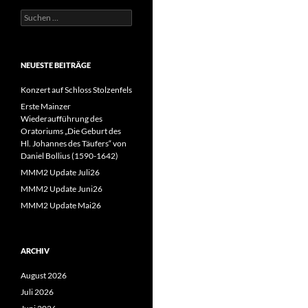
Suchen
nach:
NEUESTE BEITRÄGE
Konzert auf Schloss Stolzenfels
Erste Mainzer
Wiederaufführung des
Oratoriums „Die Geburt des
Hl. Johannes des Täufers“ von
Daniel Bollius (1590-1642)
MMM2 Update Juli26
MMM2 Update Juni26
MMM2 Update Mai26
ARCHIV
August 2026
Juli 2026