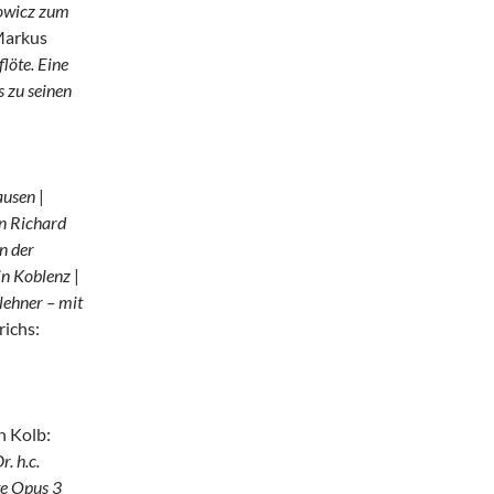
owicz zum
Markus
löte. Eine
s zu seinen
ausen
|
n Richard
n der
in Koblenz
|
ehner – mit
richs:
n Kolb:
. h.c.
te Opus 3