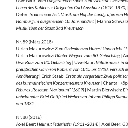
Uwe Baur:
Vom »ungeratenen Sohn« zum Weltstar. Das abent
Leben des Koblenzer Dirigenten Carl Anschuez (1818–1870)
Deter:
In eine neue Zeit. Musik am Hof der Landgrafen von H
Homburg im ausgehenden 18. Jahrhundert
| Marina Schwar
Musikleben der Stadt Bad Kreuznach
Nr. 89 (März 2018)
Ulrich Mazurowicz:
Zum Gedenken an Hubert Unverricht (
Ulrich Mazurowicz:
Günter Wagner zum 80. Geburtstag
| Ax
Uwe Baur zum 80. Geburtstag
| Uwe Baur:
Militärmusik in d
preußischen Garnison Koblenz von 1815 bis 1918. Versuch e
Annäherung
| Erich Staab:
Erstmals vorgestellt: Zwei politis
des kurmainzischen Konzertmeisters Kreusser
| Chantal Köp
Febures „Rosetum Marianum“ (1609)
| Martin Bierwisch:
Ei
unbekannter Brief Gottfried Webers an Johann Philipp Samu
von 1831
Nr. 88 (2016)
Axel Beer:
Hellmut Federhofer (1911–2014)
| Axel Beer:
Gü