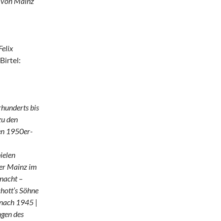
 von Mainz
Felix
Birtel:
hunderts bis
zu den
en 1950er-
ielen
ter Mainz im
nacht –
chott’s Söhne
 nach 1945
|
ngen des