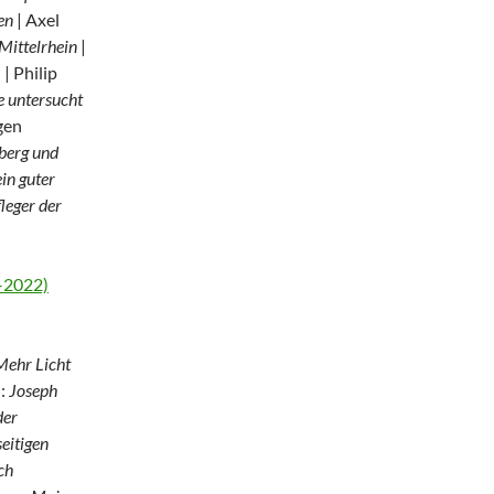
en
| Axel
Mittelrhein
|
I
| Philip
e untersucht
gen
berg und
ein guter
leger der
2–2022)
Mehr Licht
n:
Joseph
der
eitigen
ch