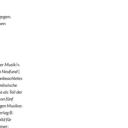
gegen.
nen
rer Musik!«.
in Neufund
|
unbeachtetes
enössische
 als Teil der
on fünf
igen Musiker.
rlag B.
ild für
amer: