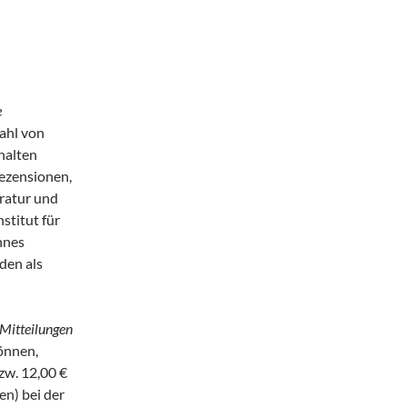
e
ahl von
nhalten
ezensionen,
eratur und
stitut für
nnes
den als
Mitteilungen
önnen,
bzw. 12,00 €
en) bei der