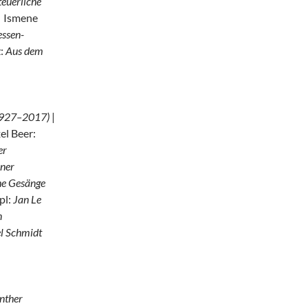
euerliche
| Ismene
essen-
z:
Aus dem
1927–2017)
|
el Beer:
er
iner
che Gesänge
pl:
Jan Le
n
el Schmidt
nther