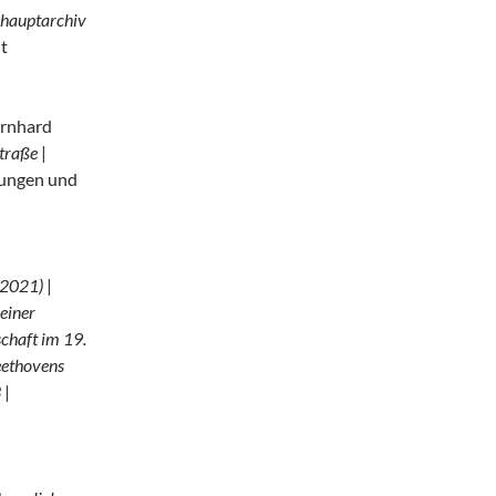
shauptarchiv
t
ernhard
straße
|
lungen und
–2021)
|
einer
chaft im 19.
ethovens
3
|