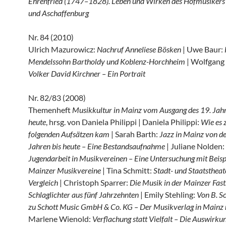
Ehrenfried (1747–1828). Leben und Wirken des Hofmusikers
und Aschaffenburg
Nr. 84 (2010)
Ulrich Mazurowicz:
Nachruf Anneliese Bösken
| Uwe Baur:
Mendelssohn Bartholdy und Koblenz-Horchheim
| Wolfgang 
Volker David Kirchner – Ein Portrait
Nr. 82/83 (2008)
Themenheft
Musikkultur in Mainz vom Ausgang des 19. Jahr
heute
, hrsg. von Daniela Philippi | Daniela Philippi:
Wie es 
folgenden Aufsätzen kam
| Sarah Barth:
Jazz in Mainz von d
Jahren bis heute – Eine Bestandsaufnahme
| Juliane Nolden:
Jugendarbeit in Musikvereinen – Eine Untersuchung mit Beisp
Mainzer Musikvereine
| Tina Schmitt:
Stadt- und Staatsthea
Vergleich
| Christoph Sparrer:
Die Musik in der Mainzer Fast
Schlaglichter aus fünf Jahrzehnten
| Emily Stehling:
Von B. S
zu Schott Music GmbH & Co. KG – Der Musikverlag in Mainz
Marlene Wienold:
Verflachung statt Vielfalt – Die Auswirku