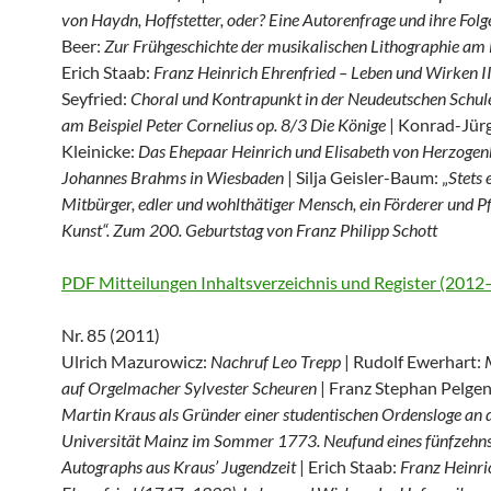
von Haydn, Hoffstetter, oder? Eine Autorenfrage und ihre Folg
Beer:
Zur Frühgeschichte der musikalischen Lithographie am 
Erich Staab:
Franz Heinrich Ehrenfried – Leben und Wirken I
Seyfried:
Choral und Kontrapunkt in der Neudeutschen Schul
am Beispiel Peter Cornelius op. 8/3 Die Könige
| Konrad-Jür
Kleinicke:
Das Ehepaar Heinrich und Elisabeth von Herzogen
Johannes Brahms in Wiesbaden
| Silja Geisler-Baum: „
Stets 
Mitbürger, edler und wohlthätiger Mensch, ein Förderer und Pf
Kunst“. Zum 200. Geburtstag von Franz Philipp Schott
PDF Mitteilungen Inhaltsverzeichnis und Register (201
Nr. 85 (2011)
Ulrich Mazurowicz:
Nachruf Leo Trepp
| Rudolf Ewerhart:
auf Orgelmacher Sylvester Scheuren
| Franz Stephan Pelge
Martin Kraus als Gründer einer studentischen Ordensloge an 
Universität Mainz im Sommer 1773. Neufund eines fünfzehns
Autographs aus Kraus’ Jugendzeit
| Erich Staab:
Franz Heinri