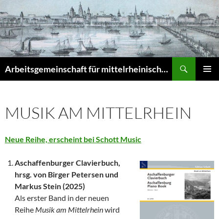
Zum
Inhalt
springen
Suchen
Arbeitsgemeinschaft für mittelrheinische Musikgeschichte e.V. – Musikgeschichte am Mittelrhein (MuGeMiR)
PRIMÄR
MENÜ
MUSIK AM MITTELRHEIN
Neue Reihe, erscheint bei Schott Music
Aschaffenburger Clavierbuch,
hrsg. von Birger Petersen und
Markus Stein
(2025)
Als erster Band in der neuen
Reihe
Musik am Mittelrhein
wird