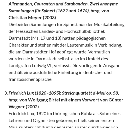
Allemanden, Couranten und Sarabanden. Zwei anonyme
Sammlungen für Spinett (1672 und 1674)
, hrsg. von
Christian Meyer (2003)
Die beiden Sammlungen für Spinett aus der Musikabteilung
der Hessischen Landes- und Hochschulbibliothek
Darmstadt (Ms. 17 und 18) hatten pädagogischen
Charakter und stehen mit der Lautenmusik in Verbindung,
die am Darmstädter Hof gepflegt wurde. Vermutlich
wurden sie in Darmstadt selbst, also im Umfeld des
Landgrafen Ludwig VI., verfasst. Die vorliegende Ausgabe
enthält eine ausführliche Einleitung in deutscher und
französischer Sprache.
Friedrich Lux (1820–1895): Streichquartett d-Moll op. 58
,
hrsg. von Wolfgang Birtel mit einem Vorwort von Günter
Wagner (2002)
Friedrich Lux, 1820 im thüringischen Ruhla als Sohn eines
Lehrers und Organisten geboren, erhielt seinen ersten
Musikunterricht durch den Vater, später durch Friedrich