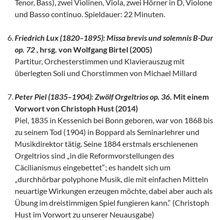
Tenor, Bass), zwei Violinen, Viola, zwei Hörner in D, Violone
und Basso continuo. Spieldauer: 22 Minuten.
Friedrich Lux (1820–1895): Missa brevis und solemnis B-Dur
op. 72
, hrsg. von Wolfgang Birtel (2005)
Partitur, Orchesterstimmen und Klavierauszug mit
überlegten Soli und Chorstimmen von Michael Millard
Peter Piel (1835–1904): Zwölf Orgeltrios op. 36
. Mit einem
Vorwort von Christoph Hust (2014)
Piel, 1835 in Kessenich bei Bonn geboren, war von 1868 bis
zu seinem Tod (1904) in Boppard als Seminarlehrer und
Musikdirektor tätig. Seine 1884 erstmals erschienenen
Orgeltrios sind „in die Reformvorstellungen des
Cäcilianismus eingebettet“; es handelt sich um
„durchhörbar polyphone Musik, die mit einfachen Mitteln
neuartige Wirkungen erzeugen möchte, dabei aber auch als
Übung im dreistimmigen Spiel fungieren kann.“ (Christoph
Hust im Vorwort zu unserer Neuausgabe)