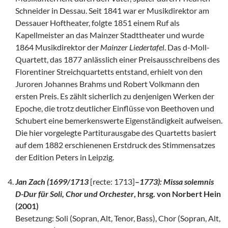
Schneider in Dessau. Seit 1841 war er Musikdirektor am
Dessauer Hoftheater, folgte 1851 einem Ruf als
Kapellmeister an das Mainzer Stadttheater und wurde
1864 Musikdirektor der
Mainzer Liedertafel
. Das d-Moll-
Quartett, das 1877 anlässlich einer Preisausschreibens des
Florentiner Streichquartetts entstand, erhielt von den
Juroren Johannes Brahms und Robert Volkmann den
ersten Preis. Es zählt sicherlich zu denjenigen Werken der
Epoche, die trotz deutlicher Einflüsse von Beethoven und
Schubert eine bemerkenswerte Eigenständigkeit aufweisen.
Die hier vorgelegte Partiturausgabe des Quartetts basiert
auf dem 1882 erschienenen Erstdruck des Stimmensatzes
der Edition Peters in Leipzig.
Jan Zach (1699/1713
[recte: 1713]
–
1773): Missa solemnis
D-Dur für Soli, Chor und Orchester
, hrsg. von Norbert Hein
(2001)
Besetzung: Soli (Sopran, Alt, Tenor, Bass), Chor (Sopran, Alt,