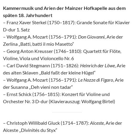
Kammermusik und Arien der Mainzer Hofkapelle aus dem
späten 18. Jahrhundert
– Franz Xaver Sterkel (1750–1817): Grande Sonate für Klavier
D-dur 1. Satz
– Wolfgang A. Mozart (1756–1791):
Don Giovanni
, Arie der
Zerlina „Batti, batti il mio Masetto“
– Georg Anton Kreusser (1746–1810): Quartett für Flöte,
Violine, Viola und Violoncello Nr. 6
– Carl David Stegmann (1751–1826):
Heinrich der Löwe
, Arie
des alten Sklaven „Bald faßt der kleine Hügel“
– Wolfgang A. Mozart (1756–1791):
Le Nozze di Figaro
, Arie
der Susanna „Deh vieni non tadar“
– Ernst Schick (1756–1815): Konzert für Violine und
Orchester Nr. 3 D-dur (Klavierauszug: Wolfgang Birtel)
– Christoph Willibald Gluck (1714–1787):
Alceste
, Arie der
Alceste „Divinités du Styx“