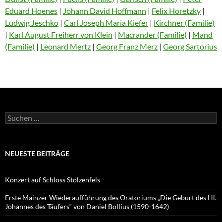
Eduard Hoenes
|
Johann David Hoffmann
|
Felix Horetzky
|
Ludwig Jeschko
|
Carl Joseph Maria Kiefer
|
Kirchner (Familie)
|
Karl August Freiherr von Klein
|
Macrander (Familie)
|
Mand
(Familie)
|
Leonard Mertz
|
Georg Franz Merz
|
Georg Sartorius
Suchen
nach:
NEUESTE BEITRÄGE
Konzert auf Schloss Stolzenfels
Erste Mainzer Wiederaufführung des Oratoriums „Die Geburt des Hl.
Johannes des Täufers“ von Daniel Bollius (1590-1642)