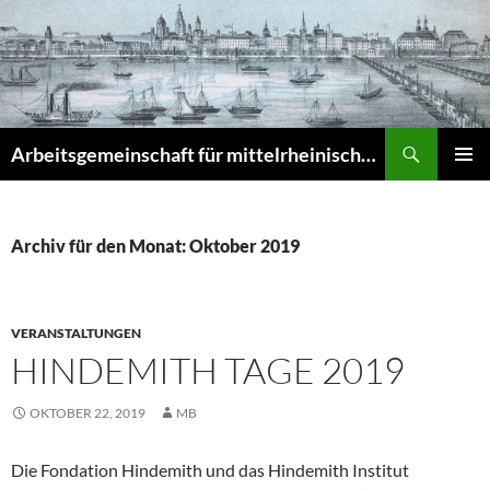
Zum
Inhalt
springen
Suchen
Arbeitsgemeinschaft für mittelrheinische Musikgeschichte e.V. – Musikgeschichte am Mittelrhein (MuGeMiR)
PRIMÄR
MENÜ
Archiv für den Monat: Oktober 2019
VERANSTALTUNGEN
HINDEMITH TAGE 2019
OKTOBER 22, 2019
MB
Die Fondation Hindemith und das Hindemith Institut