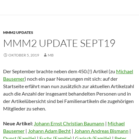
MMM2 UPDATES
MMM2 UPDATE SEPT19
OKTOBER 5, 2019
MB
Der September brachte neben dem 450.(!) Artikel (zu
Michael
Bausemer
) noch ein paar Neuerungen mit sich: auf der
Startseite erfährt man nun zusätzlich zur aktuellen Artikelzahl
auch die Anzahl der insgesamt behandelten Personen und in
der Artikelübersicht sind bei Familienartikeln die zugehörigen
Mitglieder zu sehen.
Neue Artikel:
Johann Ernst Christian Baumann
|
Michael
Bausemer
|
Johann Adam Becht
|
Johann Andreas Bismann
|
Dunst (Familie)
|
Fuchs (Familie)
|
Garisch (Familie)
|
Peter