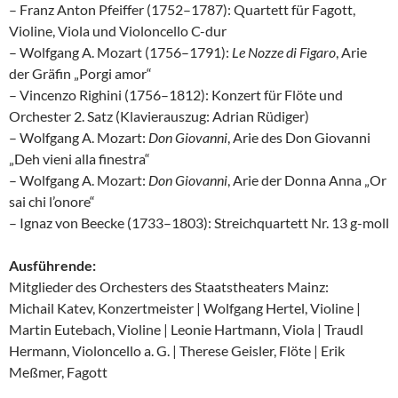
– Franz Anton Pfeiffer (1752–1787): Quartett für Fagott,
Violine, Viola und Violoncello C-dur
– Wolfgang A. Mozart (1756–1791):
Le Nozze di Figaro
, Arie
der Gräfin „Porgi amor“
– Vincenzo Righini (1756–1812): Konzert für Flöte und
Orchester 2. Satz (Klavierauszug: Adrian Rüdiger)
– Wolfgang A. Mozart:
Don Giovanni
, Arie des Don Giovanni
„Deh vieni alla finestra“
– Wolfgang A. Mozart:
Don Giovanni
, Arie der Donna Anna „Or
sai chi l’onore“
– Ignaz von Beecke (1733–1803): Streichquartett Nr. 13 g-moll
Ausführende:
Mitglieder des Orchesters des Staatstheaters Mainz:
Michail Katev, Konzertmeister | Wolfgang Hertel, Violine |
Martin Eutebach, Violine | Leonie Hartmann, Viola | Traudl
Hermann, Violoncello a. G. | Therese Geisler, Flöte | Erik
Meßmer, Fagott