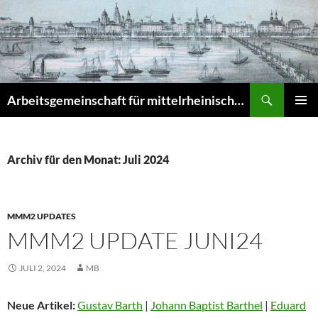
Zum
Inhalt
springen
Suchen
Arbeitsgemeinschaft für mittelrheinische Musikgeschichte e.V. – Musikgeschichte am Mittelrhein (MuGeMiR)
PRIMÄR
MENÜ
Archiv für den Monat: Juli 2024
MMM2 UPDATES
MMM2 UPDATE JUNI24
JULI 2, 2024
MB
Neue Artikel:
Gustav Barth
|
Johann Baptist Barthel
|
Eduard