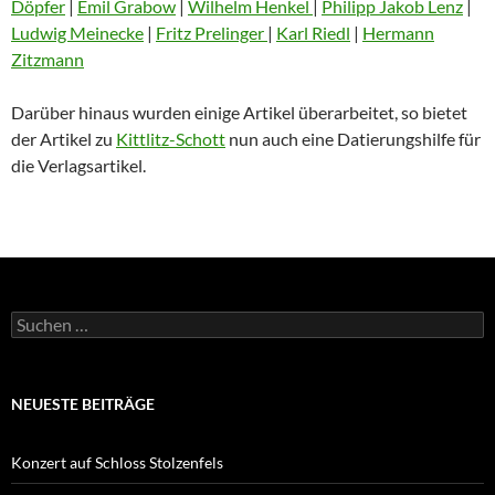
Döpfer
|
Emil Grabow
|
Wilhelm Henkel
|
Philipp Jakob Lenz
|
Ludwig Meinecke
|
Fritz Prelinger
|
Karl Riedl
|
Hermann
Zitzmann
Darüber hinaus wurden einige Artikel überarbeitet, so bietet
der Artikel zu
Kittlitz-Schott
nun auch eine Datierungshilfe für
die Verlagsartikel.
Suchen
nach:
NEUESTE BEITRÄGE
Konzert auf Schloss Stolzenfels