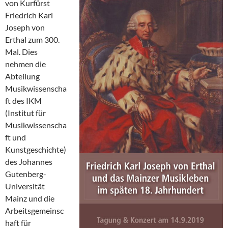
von Kurfürst
Friedrich Karl
Joseph von
Erthal zum 300.
Mal. Dies
nehmen die
Abteilung
Musikwissenscha
ft des IKM
(Institut für
Musikwissenscha
ft und
Kunstgeschichte)
des Johannes
Gutenberg-
Universität
Mainz und die
Arbeitsgemeinsc
haft für