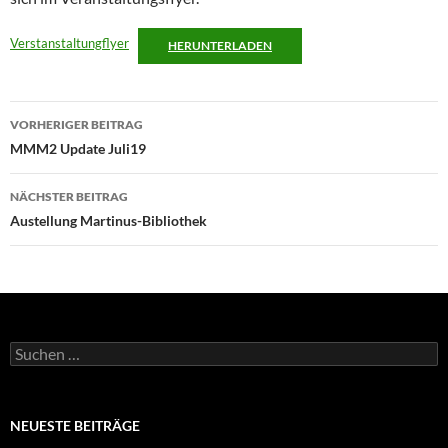
Verstanstaltungflyer
HERUNTERLADEN
Beitragsnavigation
VORHERIGER BEITRAG
MMM2 Update Juli19
NÄCHSTER BEITRAG
Austellung Martinus-Bibliothek
Suchen
nach:
NEUESTE BEITRÄGE