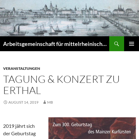
Zum
Inhalt
springen
Suchen
Arbeitsgemeinschaft für mittelrheinische Musikgeschichte e.V. – Musikgeschichte am Mittelrhein (MuGeMiR)
PRIMÄR
MENÜ
VERANSTALTUNGEN
TAGUNG & KONZERT ZU
ERTHAL
AUGUST 14, 2019
MB
2019 jährt sich
der Geburtstag