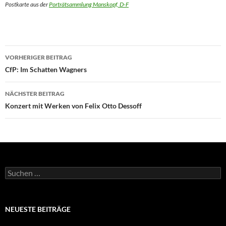
Postkarte aus der
Porträtsammlung Manskopf, D-F
Beitragsnavigation
VORHERIGER BEITRAG
CfP: Im Schatten Wagners
NÄCHSTER BEITRAG
Konzert mit Werken von Felix Otto Dessoff
Suchen
nach:
NEUESTE BEITRÄGE