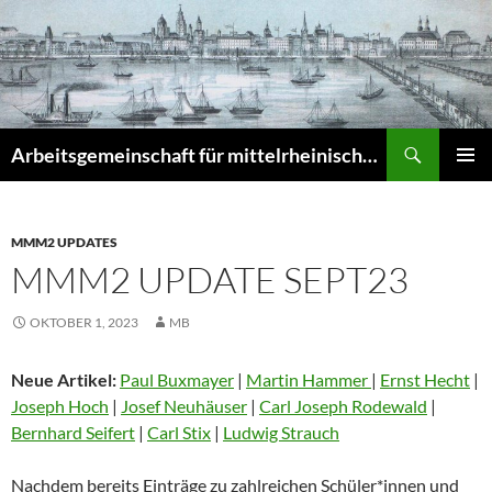
Zum
Inhalt
springen
Suchen
Arbeitsgemeinschaft für mittelrheinische Musikgeschichte e.V. – Musikgeschichte am Mittelrhein (MuGeMiR)
PRIMÄR
MENÜ
MMM2 UPDATES
MMM2 UPDATE SEPT23
OKTOBER 1, 2023
MB
Neue Artikel:
Paul Buxmayer
|
Martin Hammer
|
Ernst Hecht
|
Joseph Hoch
|
Josef Neuhäuser
|
Carl Joseph Rodewald
|
Bernhard Seifert
|
Carl Stix
|
Ludwig Strauch
Nachdem bereits Einträge zu zahlreichen Schüler*innen und