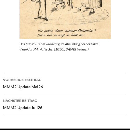
Das MMM2-Team wünscht gute Abkühlung bei der Hitze!
(Frankfurt/M.: A. Fischer [1830]; D-BABHkrämer)
Beitragsnavigation
VORHERIGER BEITRAG
MMM2 Update Mai26
NÄCHSTER BEITRAG
MMM2 Update Juli26