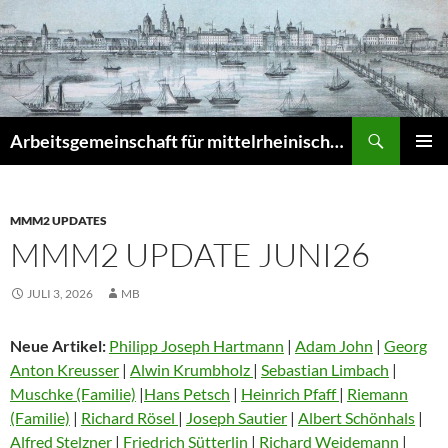
Zum
Inhalt
springen
Suchen
Arbeitsgemeinschaft für mittelrheinische Musikgeschichte e.V. – Musikgeschichte am Mittelrhein (MuGeMiR)
PRIMÄR
MENÜ
MMM2 UPDATES
MMM2 UPDATE JUNI26
JULI 3, 2026
MB
Neue Artikel:
Philipp Joseph Hartmann
|
Adam John
|
Georg
Anton Kreusser
|
Alwin Krumbholz
|
Sebastian Limbach
|
Muschke (Familie)
|
Hans Petsch
|
Heinrich Pfaff
|
Riemann
(Familie)
|
Richard Rösel
|
Joseph Sautier
|
Albert Schönhals
|
Alfred Stelzner
|
Friedrich Sütterlin
|
Richard Weidemann
|