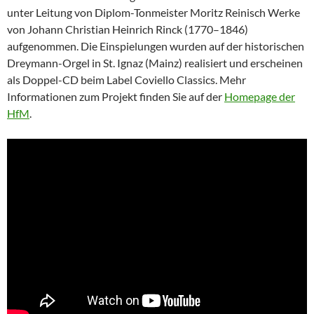
unter Leitung von Diplom-Tonmeister Moritz Reinisch Werke
von Johann Christian Heinrich Rinck (1770–1846)
aufgenommen. Die Einspielungen wurden auf der historischen
Dreymann-Orgel in St. Ignaz (Mainz) realisiert und erscheinen
als Doppel-CD beim Label Coviello Classics. Mehr
Informationen zum Projekt finden Sie auf der
Homepage der
HfM
.