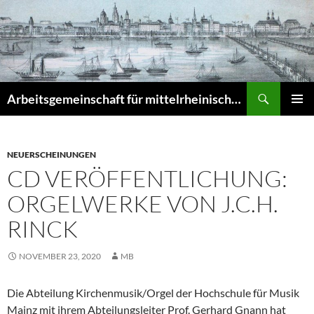
Zum
Inhalt
springen
Suchen
Arbeitsgemeinschaft für mittelrheinische Musikgeschichte e.V. – Musikgeschichte am Mittelrhein (MuGeMiR)
PRIMÄR
MENÜ
NEUERSCHEINUNGEN
CD VERÖFFENTLICHUNG:
ORGELWERKE VON J.C.H.
RINCK
NOVEMBER 23, 2020
MB
Die Abteilung Kirchenmusik/Orgel der Hochschule für Musik
Mainz mit ihrem Abteilungsleiter Prof. Gerhard Gnann hat