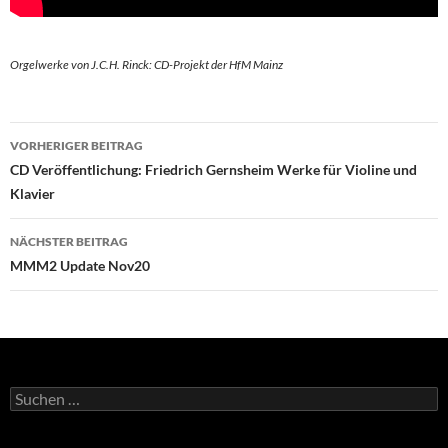
Orgelwerke von J.C.H. Rinck: CD-Projekt der HfM Mainz
Beitragsnavigation
VORHERIGER BEITRAG
CD Veröffentlichung: Friedrich Gernsheim Werke für Violine und
Klavier
NÄCHSTER BEITRAG
MMM2 Update Nov20
Suchen
nach: