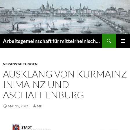
Zum
Inhalt
springen
Suchen
Arbeitsgemeinschaft für mittelrheinische Musikgeschichte e.V. – Musikgeschichte am Mittelrhein (MuGeMiR)
PRIMÄR
MENÜ
VERANSTALTUNGEN
AUSKLANG VON KURMAINZ
IN MAINZ UND
ASCHAFFENBURG
MAI 25, 2021
MB